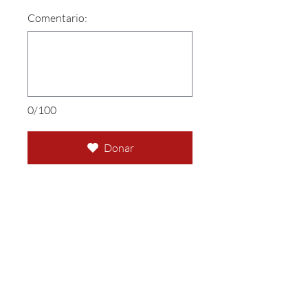
Comentario:
0/100
Donar
TAMBIEN PUEDES
DONAR
POR MEDIO DE PAYPAL
Y ZELLE